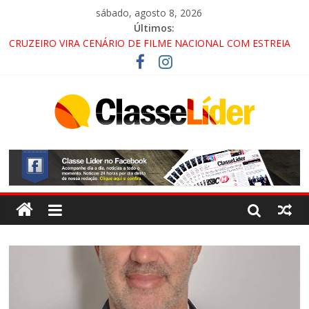
sábado, agosto 8, 2026
Últimos:
CRUZEIRO VIRA CENÁRIO DE FILME NACIONAL COM ESTREIA
PREVISTA PARA 2027!
“HÁ PRESENÇA DO COMANDO VERMELHO NO VALE”, AFIRMA
PROMOTOR DO GAECO
ACESSO À APARECIDA NA DUTRA SERÁ BLOQUEADO NO FIM
DE SEMANA; MOTORISTAS DEVEM USAR ROTAS
ALTERNATIVAS
LORENA, PINDAMONHANGABA E QUELUZ NA RETA FINAL
PELA FÁBRICA DA COCA-COLA!