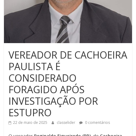
VEREADOR DE CACHOEIRA
PAULISTA É
CONSIDERADO
FORAGIDO APÓS
INVESTIGAÇÃO POR
ESTUPRO
22 de maio de 2025
classelider
0 comentários
O vereador
Reginaldo Figueiredo (PP)
, de
Cachoeira