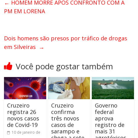
←
HOMEM MORRE APÓS CONFRONTO COM A
PM EM LORENA
Dois homens são presos por tráfico de drogas
em Silveiras
→
Você pode gostar também
Cruzeiro
Cruzeiro
Governo
registra 26
confirma
federal
novos casos
três novos
aprova
de Covid-19
casos de
registro de
sarampo e
mais 31
10 de janeiro de
chega a sete
agrotóxicos,