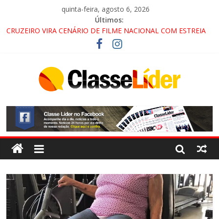
quinta-feira, agosto 6, 2026
Últimos:
CRUZEIRO VIRA CENÁRIO DE FILME NACIONAL COM ESTREIA
PREVISTA PARA 2027!
“HÁ PRESENÇA DO COMANDO VERMELHO NO VALE”, AFIRMA
PROMOTOR DO GAECO
ACESSO À APARECIDA NA DUTRA SERÁ BLOQUEADO NO FIM
DE SEMANA; MOTORISTAS DEVEM USAR ROTAS
ALTERNATIVAS
LORENA, PINDAMONHANGABA E QUELUZ NA RETA FINAL
PELA FÁBRICA DA COCA-COLA!