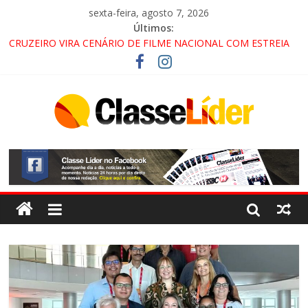
sexta-feira, agosto 7, 2026
Últimos:
CRUZEIRO VIRA CENÁRIO DE FILME NACIONAL COM ESTREIA
PREVISTA PARA 2027!
“HÁ PRESENÇA DO COMANDO VERMELHO NO VALE”, AFIRMA
PROMOTOR DO GAECO
ACESSO À APARECIDA NA DUTRA SERÁ BLOQUEADO NO FIM
DE SEMANA; MOTORISTAS DEVEM USAR ROTAS
ALTERNATIVAS
LORENA, PINDAMONHANGABA E QUELUZ NA RETA FINAL
PELA FÁBRICA DA COCA-COLA!