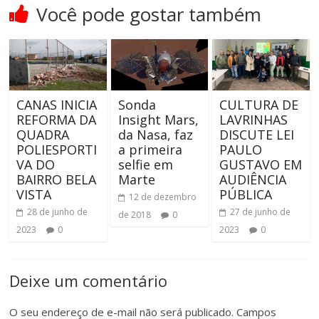
Você pode gostar também
CANAS INICIA
Sonda
CULTURA DE
REFORMA DA
Insight Mars,
LAVRINHAS
QUADRA
da Nasa, faz
DISCUTE LEI
POLIESPORTI
a primeira
PAULO
VA DO
selfie em
GUSTAVO EM
BAIRRO BELA
Marte
AUDIÊNCIA
VISTA
PÚBLICA
12 de dezembro
28 de junho de
27 de junho de
de 2018
0
2023
0
2023
0
Deixe um comentário
O seu endereço de e-mail não será publicado.
Campos