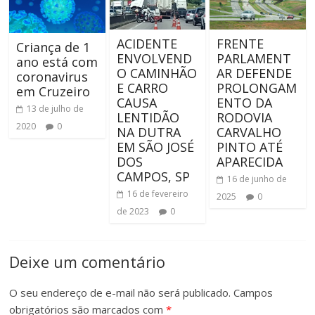
ACIDENTE
FRENTE
Criança de 1
ENVOLVEND
PARLAMENT
ano está com
O CAMINHÃO
AR DEFENDE
coronavirus
E CARRO
PROLONGAM
em Cruzeiro
CAUSA
ENTO DA
13 de julho de
LENTIDÃO
RODOVIA
2020
0
NA DUTRA
CARVALHO
EM SÃO JOSÉ
PINTO ATÉ
DOS
APARECIDA
CAMPOS, SP
16 de junho de
16 de fevereiro
2025
0
de 2023
0
Deixe um comentário
O seu endereço de e-mail não será publicado.
Campos
obrigatórios são marcados com
*