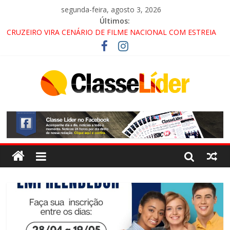
segunda-feira, agosto 3, 2026
Últimos:
CRUZEIRO VIRA CENÁRIO DE FILME NACIONAL COM ESTREIA
PREVISTA PARA 2027!
“HÁ PRESENÇA DO COMANDO VERMELHO NO VALE”, AFIRMA
PROMOTOR DO GAECO
ACESSO À APARECIDA NA DUTRA SERÁ BLOQUEADO NO FIM
DE SEMANA; MOTORISTAS DEVEM USAR ROTAS
ALTERNATIVAS
LORENA, PINDAMONHANGABA E QUELUZ NA RETA FINAL
PELA FÁBRICA DA COCA-COLA!