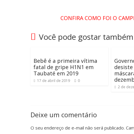
CONFIRA COMO FOI O CAMP
Você pode gostar também
Bebê é a primeira vítima
Governo
fatal de gripe H1N1 em
desiste
Taubaté em 2019
máscara
dezemb
17 de abril de 2019
0
2 de dez
Deixe um comentário
O seu endereço de e-mail não será publicado.
Cam