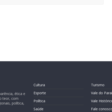
Cultura
Turismo
Esporte
Vale do Para
rência, ética e
o teor, com
Política
Vale Históric
nais, política,
Saúde
Fale conosc