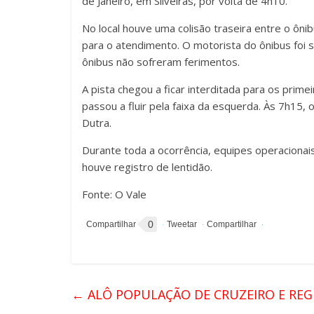
de Janeiro, em Silveiras, por volta de 4h10.
No local houve uma colisão traseira entre o ôn
para o atendimento. O motorista do ônibus foi
ônibus não sofreram ferimentos.
A pista chegou a ficar interditada para os prime
passou a fluir pela faixa da esquerda. Às 7h15, 
Dutra.
Durante toda a ocorrência, equipes operacionai
houve registro de lentidão.
Fonte: O Vale
0
←
ALÔ POPULAÇÃO DE CRUZEIRO E REG