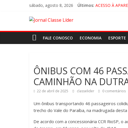
sábado, agosto 8, 2026
Últimos:
ACESSO À APAR
🚨 LORENA, PI
CRUZEIRO VIRA 
“HÁ PRESENÇA 
FALE CONOSCO
ECONOMIA
ESPORTE
ÔNIBUS COM 46 PASS
CAMINHÃO NA DUTR
22 de abril de 2025
classelider
0 comentários
Um ônibus transportando 46 passageiros colidiu
trecho do Vale do Paraíba, na madrugada desta 
De acordo com a concessionária CCR RioSP, o ac