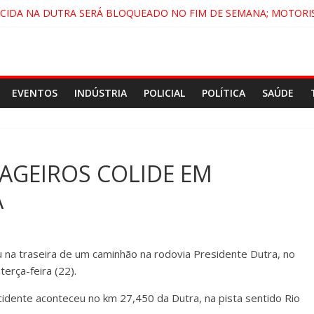
ECIDA NA DUTRA SERÁ BLOQUEADO NO FIM DE SEMANA; MOTORI
NDAMONHANGABA E QUELUZ NA RETA FINAL PELA FÁBRICA DA COC
CENÁRIO DE FILME NACIONAL COM ESTREIA PREVISTA PARA 2027!
DO COMANDO VERMELHO NO VALE”, AFIRMA PROMOTOR DO GAE
EVENTOS
INDÚSTRIA
POLICIAL
POLÍTICA
SAÚDE
AGEIROS COLIDE EM
A
 na traseira de um caminhão na rodovia Presidente Dutra, no
terça-feira (22).
idente aconteceu no km 27,450 da Dutra, na pista sentido Rio