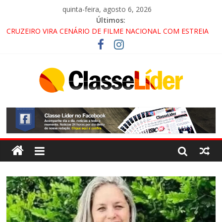
quinta-feira, agosto 6, 2026
Últimos:
CRUZEIRO VIRA CENÁRIO DE FILME NACIONAL COM ESTREIA
PREVISTA PARA 2027!
“HÁ PRESENÇA DO COMANDO VERMELHO NO VALE”, AFIRMA
PROMOTOR DO GAECO
ACESSO À APARECIDA NA DUTRA SERÁ BLOQUEADO NO FIM
DE SEMANA; MOTORISTAS DEVEM USAR ROTAS
ALTERNATIVAS
LORENA, PINDAMONHANGABA E QUELUZ NA RETA FINAL
PELA FÁBRICA DA COCA-COLA!