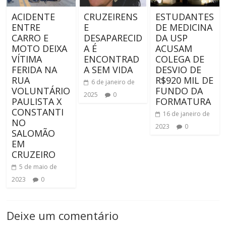
ACIDENTE
CRUZEIRENS
ESTUDANTES
ENTRE
E
DE MEDICINA
CARRO E
DESAPARECID
DA USP
MOTO DEIXA
A É
ACUSAM
VÍTIMA
ENCONTRAD
COLEGA DE
FERIDA NA
A SEM VIDA
DESVIO DE
RUA
R$920 MIL DE
6 de janeiro de
VOLUNTÁRIO
FUNDO DA
2025
0
PAULISTA X
FORMATURA
CONSTANTI
16 de janeiro de
NO
2023
0
SALOMÃO
EM
CRUZEIRO
5 de maio de
2023
0
Deixe um comentário