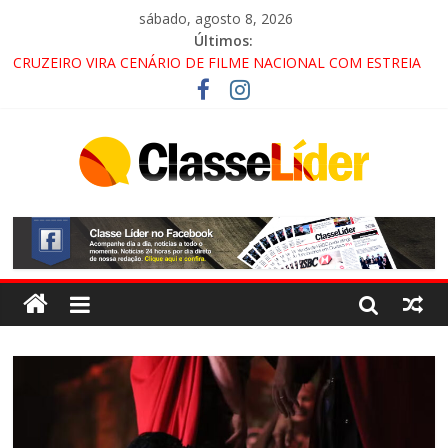
sábado, agosto 8, 2026
Últimos:
CRUZEIRO VIRA CENÁRIO DE FILME NACIONAL COM ESTREIA
PREVISTA PARA 2027!
“HÁ PRESENÇA DO COMANDO VERMELHO NO VALE”, AFIRMA
PROMOTOR DO GAECO
ACESSO À APARECIDA NA DUTRA SERÁ BLOQUEADO NO FIM
DE SEMANA; MOTORISTAS DEVEM USAR ROTAS
ALTERNATIVAS
LORENA, PINDAMONHANGABA E QUELUZ NA RETA FINAL
PELA FÁBRICA DA COCA-COLA!