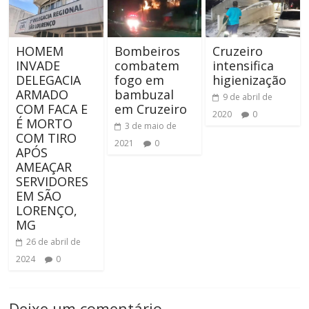
HOMEM
Bombeiros
Cruzeiro
INVADE
combatem
intensifica
DELEGACIA
fogo em
higienização
ARMADO
bambuzal
9 de abril de
COM FACA E
em Cruzeiro
2020
0
É MORTO
3 de maio de
COM TIRO
2021
0
APÓS
AMEAÇAR
SERVIDORES
EM SÃO
LORENÇO,
MG
26 de abril de
2024
0
Deixe um comentário