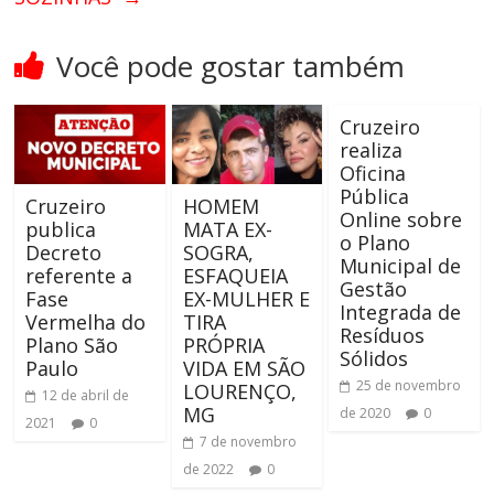
Você pode gostar também
Cruzeiro
realiza
Oficina
Pública
Cruzeiro
HOMEM
Online sobre
publica
MATA EX-
o Plano
Decreto
SOGRA,
Municipal de
referente a
ESFAQUEIA
Gestão
Fase
EX-MULHER E
Integrada de
Vermelha do
TIRA
Resíduos
Plano São
PRÓPRIA
Sólidos
Paulo
VIDA EM SÃO
25 de novembro
LOURENÇO,
12 de abril de
MG
de 2020
0
2021
0
7 de novembro
de 2022
0