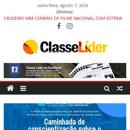
sexta-feira, agosto 7, 2026
Últimos:
CRUZEIRO VIRA CENÁRIO DE FILME NACIONAL COM ESTREIA
PREVISTA PARA 2027!
“HÁ PRESENÇA DO COMANDO VERMELHO NO VALE”, AFIRMA
PROMOTOR DO GAECO
ACESSO À APARECIDA NA DUTRA SERÁ BLOQUEADO NO FIM
DE SEMANA; MOTORISTAS DEVEM USAR ROTAS
ALTERNATIVAS
LORENA, PINDAMONHANGABA E QUELUZ NA RETA FINAL
PELA FÁBRICA DA COCA-COLA!