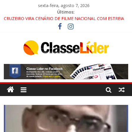
sexta-feira, agosto 7, 2026
Últimos:
CRUZEIRO VIRA CENÁRIO DE FILME NACIONAL COM ESTREIA
PREVISTA PARA 2027!
“HÁ PRESENÇA DO COMANDO VERMELHO NO VALE”, AFIRMA
PROMOTOR DO GAECO
ACESSO À APARECIDA NA DUTRA SERÁ BLOQUEADO NO FIM
DE SEMANA; MOTORISTAS DEVEM USAR ROTAS
ALTERNATIVAS
LORENA, PINDAMONHANGABA E QUELUZ NA RETA FINAL
PELA FÁBRICA DA COCA-COLA!