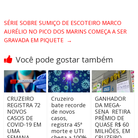
SÉRIE SOBRE SUMIÇO DE ESCOTEIRO MARCO
AURÉLIO NO PICO DOS MARINS COMEÇA A SER
GRAVADA EM PIQUETE
→
Você pode gostar também
CRUZEIRO
Cruzeiro
GANHADOR
REGISTRA 72
bate recorde
DA MEGA-
NOVOS
de novos
SENA RETIRA
CASOS DE
casos,
PRÊMIO DE
COVID-19 EM
registra 45ª
QUASE R$ 60
UMA
morte e UTI
MILHÕES, EM
SEMANA
chega a 100%
CRUZEIRO