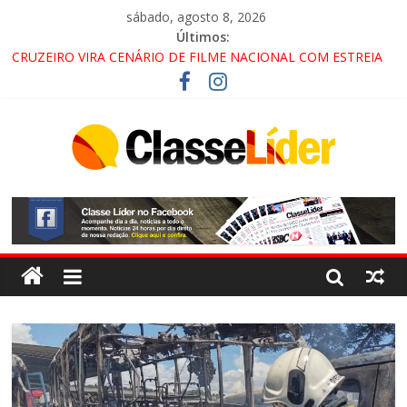
sábado, agosto 8, 2026
Últimos:
CRUZEIRO VIRA CENÁRIO DE FILME NACIONAL COM ESTREIA
PREVISTA PARA 2027!
“HÁ PRESENÇA DO COMANDO VERMELHO NO VALE”, AFIRMA
PROMOTOR DO GAECO
ACESSO À APARECIDA NA DUTRA SERÁ BLOQUEADO NO FIM
DE SEMANA; MOTORISTAS DEVEM USAR ROTAS
ALTERNATIVAS
LORENA, PINDAMONHANGABA E QUELUZ NA RETA FINAL
PELA FÁBRICA DA COCA-COLA!