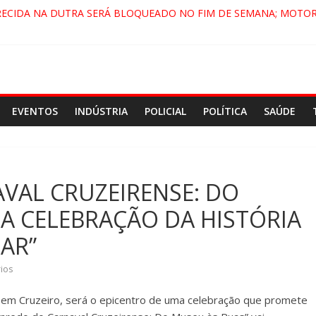
RECIDA NA DUTRA SERÁ BLOQUEADO NO FIM DE SEMANA; MOTOR
INDAMONHANGABA E QUELUZ NA RETA FINAL PELA FÁBRICA DA C
 CENÁRIO DE FILME NACIONAL COM ESTREIA PREVISTA PARA 2027
 DO COMANDO VERMELHO NO VALE”, AFIRMA PROMOTOR DO GA
EVENTOS
INDÚSTRIA
POLICIAL
POLÍTICA
SAÚDE
VAL CRUZEIRENSE: DO
A CELEBRAÇÃO DA HISTÓRIA
LAR”
ios
 em Cruzeiro, será o epicentro de uma celebração que promete