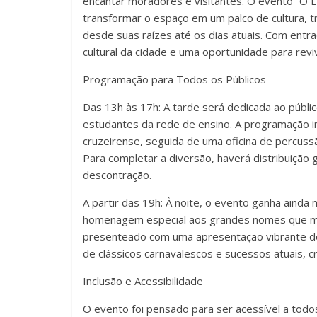
encantar moradores e visitantes. O evento “O 
transformar o espaço em um palco de cultura, tr
desde suas raízes até os dias atuais. Com ent
cultural da cidade e uma oportunidade para rev
Programação para Todos os Públicos
Das 13h às 17h: A tarde será dedicada ao públic
estudantes da rede de ensino. A programação inc
cruzeirense, seguida de uma oficina de percussã
Para completar a diversão, haverá distribuição g
descontração.
A partir das 19h: À noite, o evento ganha ainda 
homenagem especial aos grandes nomes que mar
presenteado com uma apresentação vibrante de 
de clássicos carnavalescos e sucessos atuais, 
Inclusão e Acessibilidade
O evento foi pensado para ser acessível a todos