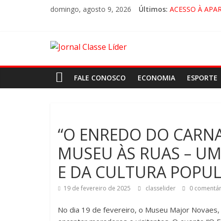
domingo, agosto 9, 2026
Últimos:
ACESSO À APA
🚨 LORENA, P
CRUZEIRO VIRA
“HÁ PRESENÇA
FALE CONOSCO
ECONOMIA
ESPORTE
“O ENREDO DO CARNA
MUSEU ÀS RUAS – UM
E DA CULTURA POPU
19 de fevereiro de 2025
classelider
0 comentár
No dia 19 de fevereiro, o Museu Major Novaes,