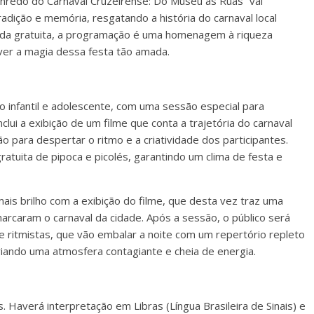
Enredo do Carnaval Cruzeirense: Do Museu às Ruas” vai
adição e memória, resgatando a história do carnaval local
rada gratuita, a programação é uma homenagem à riqueza
iver a magia dessa festa tão amada.
o infantil e adolescente, com uma sessão especial para
lui a exibição de um filme que conta a trajetória do carnaval
o para despertar o ritmo e a criatividade dos participantes.
ratuita de pipoca e picolés, garantindo um clima de festa e
mais brilho com a exibição do filme, que desta vez traz uma
caram o carnaval da cidade. Após a sessão, o público será
ritmistas, que vão embalar a noite com um repertório repleto
criando uma atmosfera contagiante e cheia de energia.
. Haverá interpretação em Libras (Língua Brasileira de Sinais) e