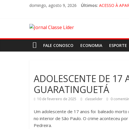
domingo, agosto 9, 2026
Últimos:
ACESSO À APA
🚨 LORENA, P
CRUZEIRO VIRA
“HÁ PRESENÇA
FALE CONOSCO
ECONOMIA
ESPORTE
ADOLESCENTE DE 17 
GUARATINGUETÁ
10 de fevereiro de 2025
classelider
0 comentár
Um adolescente de 17 anos foi baleado morto 
no interior de São Paulo. O crime aconteceu por 
Pedreira.