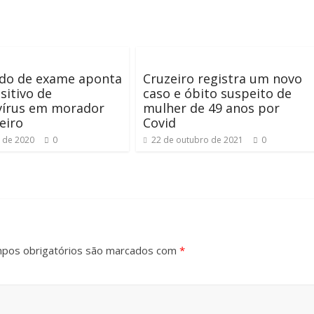
ado de exame aponta
Cruzeiro registra um novo
sitivo de
caso e óbito suspeito de
vírus em morador
mulher de 49 anos por
eiro
Covid
l de 2020
0
22 de outubro de 2021
0
pos obrigatórios são marcados com
*