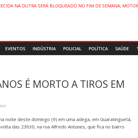
RECIDA NA DUTRA SERÁ BLOQUEADO NO FIM DE SEMANA; MOTOR
INDAMONHANGABA E QUELUZ NA RETA FINAL PELA FÁBRICA DA C
 CENÁRIO DE FILME NACIONAL COM ESTREIA PREVISTA PARA 2027
 DO COMANDO VERMELHO NO VALE”, AFIRMA PROMOTOR DO GA
EVENTOS
INDÚSTRIA
POLICIAL
POLÍTICA
SAÚDE
ANOS É MORTO A TIROS EM
ios
na noite deste domingo (9) em uma adega, em Guaratinguetá,
volta das 23h30, na rua Alfredo Antunes, que fica no bairro