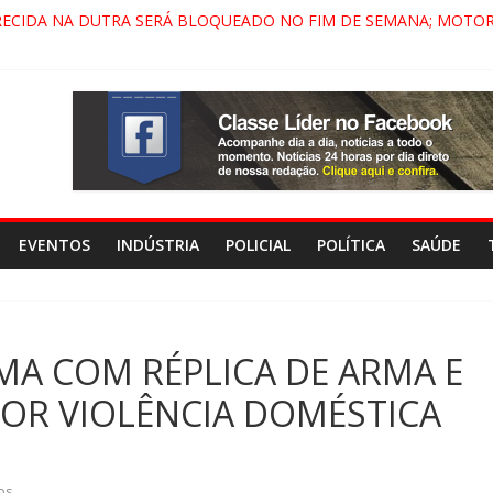
RECIDA NA DUTRA SERÁ BLOQUEADO NO FIM DE SEMANA; MOTOR
INDAMONHANGABA E QUELUZ NA RETA FINAL PELA FÁBRICA DA C
 CENÁRIO DE FILME NACIONAL COM ESTREIA PREVISTA PARA 2027
 DO COMANDO VERMELHO NO VALE”, AFIRMA PROMOTOR DO GA
EVENTOS
INDÚSTRIA
POLICIAL
POLÍTICA
SAÚDE
A COM RÉPLICA DE ARMA E
POR VIOLÊNCIA DOMÉSTICA
os