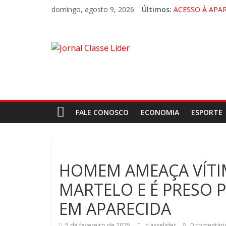
domingo, agosto 9, 2026
Últimos:
ACESSO À APA
🚨 LORENA, P
CRUZEIRO VIRA
“HÁ PRESENÇA
FALE CONOSCO
ECONOMIA
ESPORTE
HOMEM AMEAÇA VÍTIM
MARTELO E É PRESO 
EM APARECIDA
5 de fevereiro de 2025
classelider
0 comentári