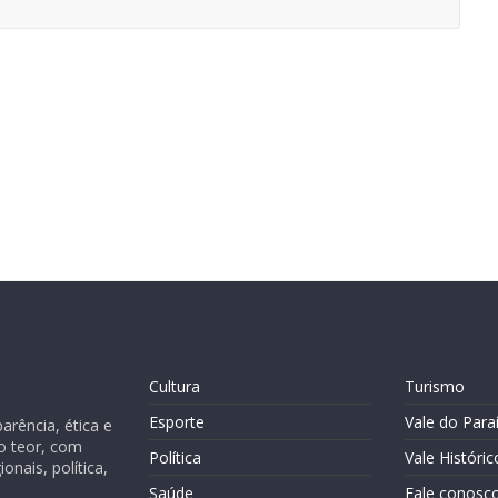
Cultura
Turismo
Esporte
Vale do Para
rência, ética e
o teor, com
Política
Vale Históric
nais, política,
Saúde
Fale conosc