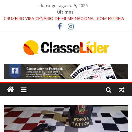
domingo, agosto 9, 2026
Últimos:
CRUZEIRO VIRA CENÁRIO DE FILME NACIONAL COM ESTREIA
PREVISTA PARA 2027!
“HÁ PRESENÇA DO COMANDO VERMELHO NO VALE”, AFIRMA
PROMOTOR DO GAECO
ACESSO À APARECIDA NA DUTRA SERÁ BLOQUEADO NO FIM
DE SEMANA; MOTORISTAS DEVEM USAR ROTAS
ALTERNATIVAS
LORENA, PINDAMONHANGABA E QUELUZ NA RETA FINAL
PELA FÁBRICA DA COCA-COLA!