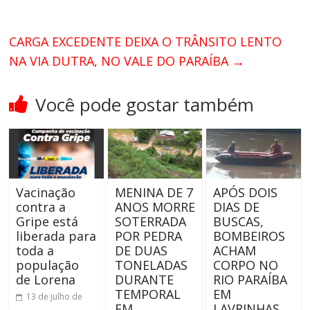
CARGA EXCEDENTE DEIXA O TRÂNSITO LENTO
NA VIA DUTRA, NO VALE DO PARAÍBA
→
Você pode gostar também
Vacinação
MENINA DE 7
APÓS DOIS
contra a
ANOS MORRE
DIAS DE
Gripe está
SOTERRADA
BUSCAS,
liberada para
POR PEDRA
BOMBEIROS
toda a
DE DUAS
ACHAM
população
TONELADAS
CORPO NO
de Lorena
DURANTE
RIO PARAÍBA
TEMPORAL
EM
13 de julho de
EM
LAVRINHAS