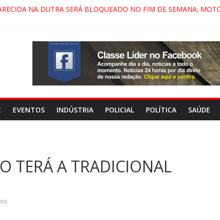
ARECIDA NA DUTRA SERÁ BLOQUEADO NO FIM DE SEMANA; MOTO
PINDAMONHANGABA E QUELUZ NA RETA FINAL PELA FÁBRICA DA 
RA CENÁRIO DE FILME NACIONAL COM ESTREIA PREVISTA PARA 202
ÇA DO COMANDO VERMELHO NO VALE”, AFIRMA PROMOTOR DO G
E
EVENTOS
INDÚSTRIA
POLICIAL
POLÍTICA
SAÚDE
RO TERÁ A TRADICIONAL
ios