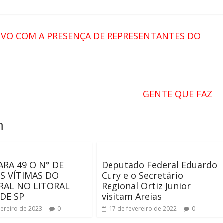
IVO COM A PRESENÇA DE REPRESENTANTES DO
GENTE QUE FAZ
m
ARA 49 O N° DE
Deputado Federal Eduardo
 VÍTIMAS DO
Cury e o Secretário
AL NO LITORAL
Regional Ortiz Junior
DE SP
visitam Areias
vereiro de 2023
0
17 de fevereiro de 2022
0