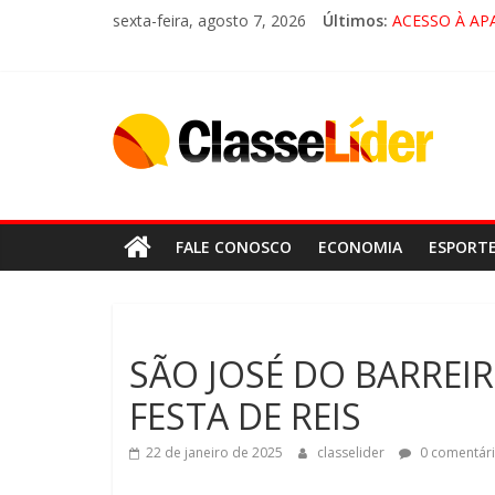
sexta-feira, agosto 7, 2026
Últimos:
ACESSO À AP
🚨 LORENA, 
CRUZEIRO VI
“HÁ PRESEN
FALE CONOSCO
ECONOMIA
ESPORT
SÃO JOSÉ DO BARREI
FESTA DE REIS
22 de janeiro de 2025
classelider
0 comentár