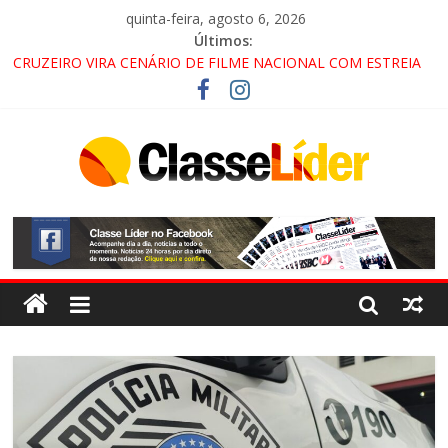
quinta-feira, agosto 6, 2026
Últimos:
CRUZEIRO VIRA CENÁRIO DE FILME NACIONAL COM ESTREIA
PREVISTA PARA 2027!
“HÁ PRESENÇA DO COMANDO VERMELHO NO VALE”, AFIRMA
PROMOTOR DO GAECO
ACESSO À APARECIDA NA DUTRA SERÁ BLOQUEADO NO FIM
DE SEMANA; MOTORISTAS DEVEM USAR ROTAS
ALTERNATIVAS
LORENA, PINDAMONHANGABA E QUELUZ NA RETA FINAL
PELA FÁBRICA DA COCA-COLA!