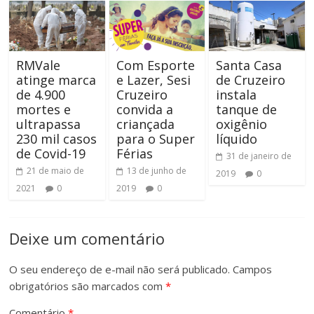
RMVale
Com Esporte
Santa Casa
atinge marca
e Lazer, Sesi
de Cruzeiro
de 4.900
Cruzeiro
instala
mortes e
convida a
tanque de
ultrapassa
criançada
oxigênio
230 mil casos
para o Super
líquido
de Covid-19
Férias
31 de janeiro de
21 de maio de
13 de junho de
2019
0
2021
0
2019
0
Deixe um comentário
O seu endereço de e-mail não será publicado.
Campos
obrigatórios são marcados com
*
Comentário
*