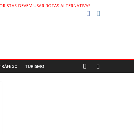
ORISTAS DEVEM USAR ROTAS ALTERNATIVAS
 COCA-COLA!
27!
GAECO
TRÁFEGO
TURISMO