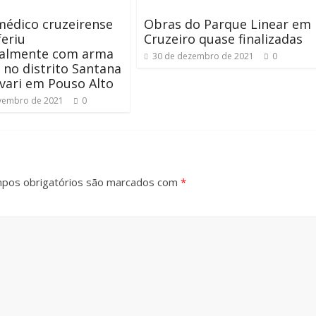
édico cruzeirense
Obras do Parque Linear em
feriu
Cruzeiro quase finalizadas
talmente com arma
30 de dezembro de 2021
0
 no distrito Santana
vari em Pouso Alto
vembro de 2021
0
pos obrigatórios são marcados com
*