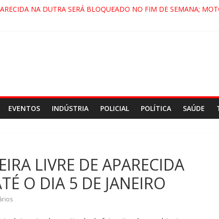
PARECIDA NA DUTRA SERÁ BLOQUEADO NO FIM DE SEMANA; MOT
 PINDAMONHANGABA E QUELUZ NA RETA FINAL PELA FÁBRICA DA
RA CENÁRIO DE FILME NACIONAL COM ESTREIA PREVISTA PARA 20
ÇA DO COMANDO VERMELHO NO VALE”, AFIRMA PROMOTOR DO 
EVENTOS
INDÚSTRIA
POLICIAL
POLÍTICA
SAÚDE
EIRA LIVRE DE APARECIDA
É O DIA 5 DE JANEIRO
rios