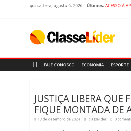
quinta-feira, agosto 6, 2026
Últimos:
ACESSO À A
🚨 LORENA,
CRUZEIRO VI
“HÁ PRESEN
FALE CONOSCO
ECONOMIA
ESPORTE
JUSTIÇA LIBERA QUE F
FIQUE MONTADA DE AT
13 de dezembro de 2024
classelider
0 comentá