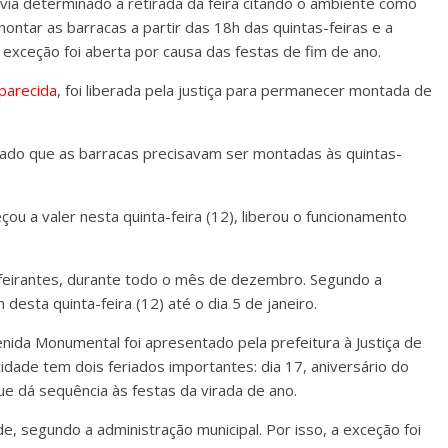
via determinado a retirada da feira citando o ambiente como
ontar as barracas a partir das 18h das quintas-feiras e a
xceção foi aberta por causa das festas de fim de ano.
parecida
, foi liberada pela justiça para permanecer montada de
nado que as barracas precisavam ser montadas às quintas-
u a valer nesta quinta-feira (12), liberou o funcionamento
 feirantes, durante todo o mês de dezembro. Segundo a
desta quinta-feira (12) até o dia 5 de janeiro.
ida Monumental foi apresentado pela prefeitura à Justiça de
ade tem dois feriados importantes: dia 17, aniversário do
 que dá sequência às festas da virada de ano.
 segundo a administração municipal. Por isso, a exceção foi