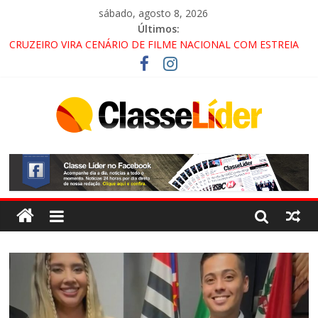
sábado, agosto 8, 2026
Últimos:
CRUZEIRO VIRA CENÁRIO DE FILME NACIONAL COM ESTREIA
PREVISTA PARA 2027!
“HÁ PRESENÇA DO COMANDO VERMELHO NO VALE”, AFIRMA
PROMOTOR DO GAECO
ACESSO À APARECIDA NA DUTRA SERÁ BLOQUEADO NO FIM
DE SEMANA; MOTORISTAS DEVEM USAR ROTAS
ALTERNATIVAS
LORENA, PINDAMONHANGABA E QUELUZ NA RETA FINAL
PELA FÁBRICA DA COCA-COLA!