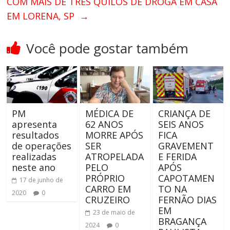
COM MAIS DE TRÊS QUILOS DE DROGA EM CASA
EM LORENA, SP
→
Você pode gostar também
PM
MÉDICA DE
CRIANÇA DE
apresenta
62 ANOS
SEIS ANOS
resultados
MORRE APÓS
FICA
de operações
SER
GRAVEMENT
realizadas
ATROPELADA
E FERIDA
neste ano
PELO
APÓS
PRÓPRIO
CAPOTAMEN
17 de junho de
CARRO EM
TO NA
2020
0
CRUZEIRO
FERNÃO DIAS
EM
23 de maio de
BRAGANÇA
2024
0