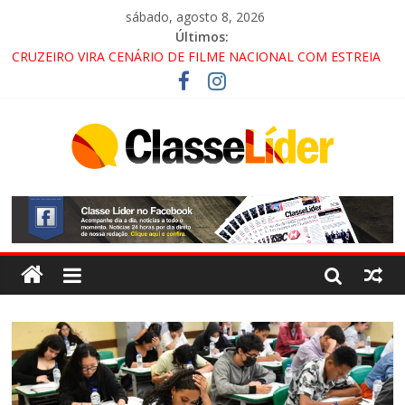
sábado, agosto 8, 2026
Últimos:
CRUZEIRO VIRA CENÁRIO DE FILME NACIONAL COM ESTREIA
PREVISTA PARA 2027!
“HÁ PRESENÇA DO COMANDO VERMELHO NO VALE”, AFIRMA
PROMOTOR DO GAECO
ACESSO À APARECIDA NA DUTRA SERÁ BLOQUEADO NO FIM
DE SEMANA; MOTORISTAS DEVEM USAR ROTAS
ALTERNATIVAS
LORENA, PINDAMONHANGABA E QUELUZ NA RETA FINAL
PELA FÁBRICA DA COCA-COLA!