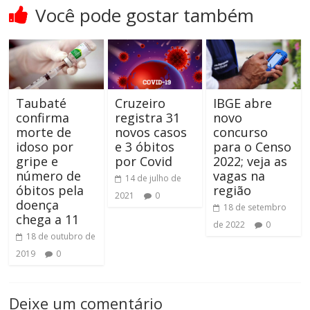
Você pode gostar também
Taubaté
Cruzeiro
IBGE abre
confirma
registra 31
novo
morte de
novos casos
concurso
idoso por
e 3 óbitos
para o Censo
gripe e
por Covid
2022; veja as
número de
vagas na
14 de julho de
óbitos pela
região
2021
0
doença
18 de setembro
chega a 11
de 2022
0
18 de outubro de
2019
0
Deixe um comentário