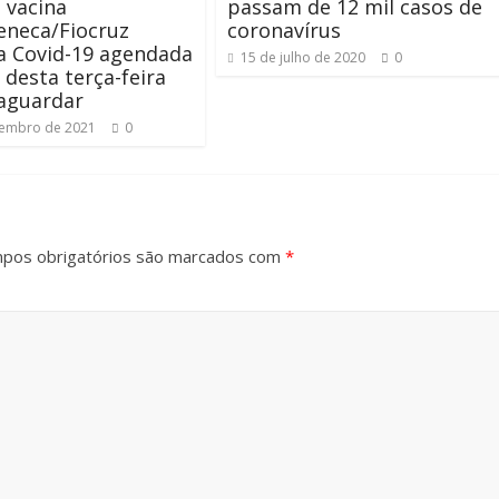
 vacina
passam de 12 mil casos de
eneca/Fiocruz
coronavírus
a Covid-19 agendada
15 de julho de 2020
0
r desta terça-feira
aguardar
tembro de 2021
0
pos obrigatórios são marcados com
*