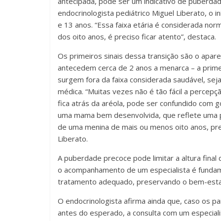
antecipada, pode ser um indicativo de puberda
endocrinologista pediátrico Miguel Liberato, o
e 13 anos. “Essa faixa etária é considerada n
dos oito anos, é preciso ficar atento”, destaca.
Os primeiros sinais dessa transição são o apar
antecedem cerca de 2 anos a menarca – a prim
surgem fora da faixa considerada saudável, seja
médica. “Muitas vezes não é tão fácil a percepç
fica atrás da aréola, pode ser confundido com 
uma mama bem desenvolvida, que reflete uma 
de uma menina de mais ou menos oito anos, prec
Liberato.
A puberdade precoce pode limitar a altura final 
o acompanhamento de um especialista é fundament
tratamento adequado, preservando o bem-esta
O endocrinologista afirma ainda que, caso os pa
antes do esperado, a consulta com um especialis