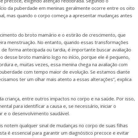
de precoce, exigindo atenção redobrada. Segundo o
 início da puberdade em meninas geralmente ocorre entre os oito
ormal, mas quando o corpo começa a apresentar mudanças antes
ecimento do broto mamário e o estirão de crescimento, que
eira menstruação. No entanto, quando essas transformações
 de forma antecipada ou tardia, é importante buscar avaliação
ão desse broto mamário logo no início, porque ele é pequeno,
gordura e, muitas vezes, essa menina chega na avaliação com
puberdade com tempo maior de evolução. Se estamos diante
isamos ter um olhar mais atento a essas alterações”, explica
da criança, entre outros impactos no corpo e na saúde. Por isso,
al para identificar a causa e, se necessário, iniciar o
r e o desenvolvimento saudável.
is notem qualquer sinal de mudanças no corpo de suas filhas
ta é essencial para garantir um diagnóstico precoce e evitar