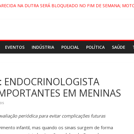
ARECIDA NA DUTRA SERÁ BLOQUEADO NO FIM DE SEMANA; MOTO
PINDAMONHANGABA E QUELUZ NA RETA FINAL PELA FÁBRICA DA 
RA CENÁRIO DE FILME NACIONAL COM ESTREIA PREVISTA PARA 202
ÇA DO COMANDO VERMELHO NO VALE”, AFIRMA PROMOTOR DO G
EVENTOS
INDÚSTRIA
POLICIAL
POLÍTICA
SAÚDE
: ENDOCRINOLOGISTA
 IMPORTANTES EM MENINAS
os
avaliação periódica para evitar complicações futuras
mento infantil, mas quando os sinais surgem de forma