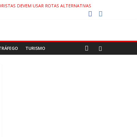
RISTAS DEVEM USAR ROTAS ALTERNATIVAS
COCA-COLA!
7!
AECO
TRÁFEGO
TURISMO