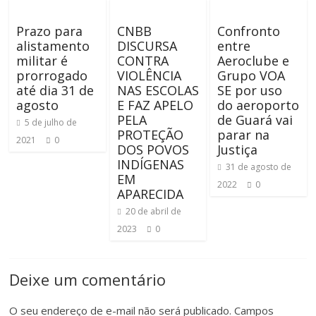
Prazo para
CNBB
Confronto
alistamento
DISCURSA
entre
militar é
CONTRA
Aeroclube e
prorrogado
VIOLÊNCIA
Grupo VOA
até dia 31 de
NAS ESCOLAS
SE por uso
agosto
E FAZ APELO
do aeroporto
PELA
de Guará vai
5 de julho de
PROTEÇÃO
parar na
2021
0
DOS POVOS
Justiça
INDÍGENAS
31 de agosto de
EM
2022
0
APARECIDA
20 de abril de
2023
0
Deixe um comentário
O seu endereço de e-mail não será publicado.
Campos