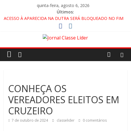
quinta-feira, agosto 6, 2026
Últimos:
ACESSO À APARECIDA NA DUTRA SERÁ BLOQUEADO NO FIM
DE SEMANA; MOTORISTAS DEVEM USAR ROTAS
ALTERNATIVAS
🚨 LORENA, PINDAMONHANGABA E QUELUZ NA RETA FINAL
PELA FÁBRICA DA COCA-COLA!
CRUZEIRO VIRA CENÁRIO DE FILME NACIONAL COM ESTREIA
PREVISTA PARA 2027!
“HÁ PRESENÇA DO COMANDO VERMELHO NO VALE”, AFIRMA
PROMOTOR DO GAECO
CONHEÇA OS
VEREADORES ELEITOS EM
CRUZEIRO
7 de outubro de 2024
classelider
0 comentários