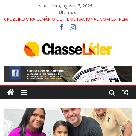
sexta-feira, agosto 7, 2026
Últimos:
LORENA, PINDAMONHANGABA E QUELUZ NA RETA FINAL
PELA FÁBRICA DA COCA-COLA!
CRUZEIRO VIRA CENÁRIO DE FILME NACIONAL COM ESTREIA
PREVISTA PARA 2027!
“HÁ PRESENÇA DO COMANDO VERMELHO NO VALE”, AFIRMA
PROMOTOR DO GAECO
ACESSO À APARECIDA NA DUTRA SERÁ BLOQUEADO NO FIM
DE SEMANA; MOTORISTAS DEVEM USAR ROTAS
ALTERNATIVAS