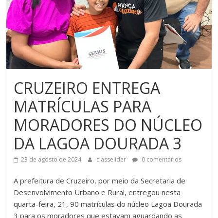
CRUZEIRO ENTREGA
MATRÍCULAS PARA
MORADORES DO NÚCLEO
DA LAGOA DOURADA 3
23 de agosto de 2024
classelider
0 comentários
A prefeitura de Cruzeiro, por meio da Secretaria de
Desenvolvimento Urbano e Rural, entregou nesta
quarta-feira, 21, 90 matrículas do núcleo Lagoa Dourada
3 para os moradores que estavam aguardando as