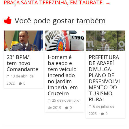
PRAÇA SANTA TEREZINHA, EM TAUBATÉ
→
Você pode gostar também
23º BPM/I
Homem é
PREFEITURA
tem novo
baleado e
DE ARAPEÍ
Comandante
tem veículo
DIVULGA
incendiado
PLANO DE
13 de abril de
no Jardim
DESENVOLVI
2022
0
Imperial em
MENTO DO
Cruzeiro
TURISMO
RURAL
25 de novembro
6 de julho de
de 2019
0
2023
0