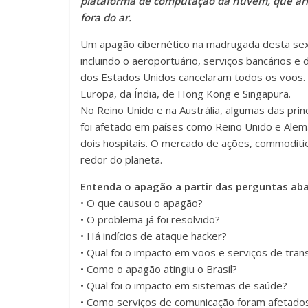
plataforma de computação da nuvem, que arma
fora do ar.
Um apagão cibernético na madrugada desta sext
incluindo o aeroportuário, serviços bancários e
dos Estados Unidos cancelaram todos os voos.
Europa, da Índia, de Hong Kong e Singapura.
No Reino Unido e na Austrália, algumas das prin
foi afetado em países como Reino Unido e Alema
dois hospitais. O mercado de ações, commoditi
redor do planeta.
Entenda o apagão a partir das perguntas aba
• O que causou o apagão?
• O problema já foi resolvido?
• Há indícios de ataque hacker?
• Qual foi o impacto em voos e serviços de tran
• Como o apagão atingiu o Brasil?
• Qual foi o impacto em sistemas de saúde?
• Como serviços de comunicação foram afetado