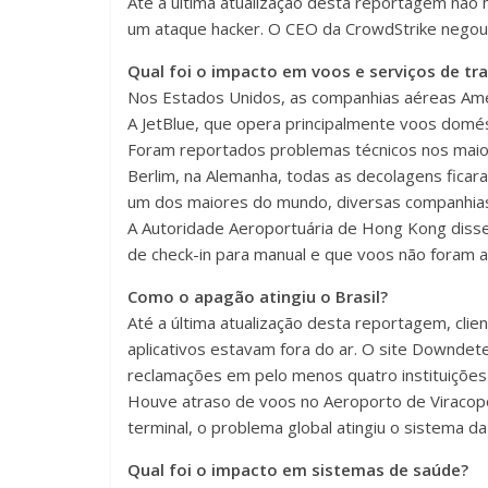
Até a última atualização desta reportagem não 
um ataque hacker. O CEO da CrowdStrike negou 
Qual foi o impacto em voos e serviços de tr
Nos Estados Unidos, as companhias aéreas Ameri
A JetBlue, que opera principalmente voos domést
Foram reportados problemas técnicos nos maio
Berlim, na Alemanha, todas as decolagens fica
um dos maiores do mundo, diversas companhias
A Autoridade Aeroportuária de Hong Kong dis
de check-in para manual e que voos não foram a
Como o apagão atingiu o Brasil?
Até a última atualização desta reportagem, clie
aplicativos estavam fora do ar. O site Downdet
reclamações em pelo menos quatro instituições 
Houve atraso de voos no Aeroporto de Viracop
terminal, o problema global atingiu o sistema 
Qual foi o impacto em sistemas de saúde?