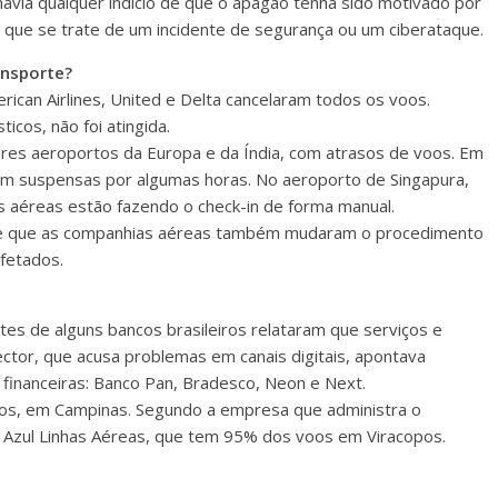
havia qualquer indício de que o apagão tenha sido motivado por
que se trate de um incidente de segurança ou um ciberataque.
ansporte?
can Airlines, United e Delta cancelaram todos os voos.
icos, não foi atingida.
res aeroportos da Europa e da Índia, com atrasos de voos. Em
ram suspensas por algumas horas. No aeroporto de Singapura,
 aéreas estão fazendo o check-in de forma manual.
se que as companhias aéreas também mudaram o procedimento
fetados.
ntes de alguns bancos brasileiros relataram que serviços e
ector, que acusa problemas em canais digitais, apontava
financeiras: Banco Pan, Bradesco, Neon e Next.
os, em Campinas. Segundo a empresa que administra o
da Azul Linhas Aéreas, que tem 95% dos voos em Viracopos.