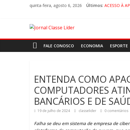
quinta-feira, agosto 6, 2026
Últimos:
ACESSO À A
🚨 LORENA,
CRUZEIRO VI
“HÁ PRESEN
FALE CONOSCO
ECONOMIA
ESPORTE
ENTENDA COMO APAG
COMPUTADORES ATIN
BANCÁRIOS E DE SA
19 de julho de 2024
classelider
0 comentários
Falha se deu em sistema de empresa de cibers