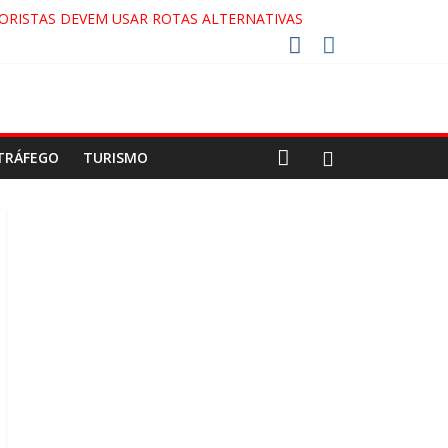
ORISTAS DEVEM USAR ROTAS ALTERNATIVAS
 COCA-COLA!
27!
GAECO
TRÁFEGO
TURISMO