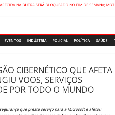
PARECIDA NA DUTRA SERÁ BLOQUEADO NO FIM DE SEMANA; MOT
 PINDAMONHANGABA E QUELUZ NA RETA FINAL PELA FÁBRICA DA
RA CENÁRIO DE FILME NACIONAL COM ESTREIA PREVISTA PARA 20
ÇA DO COMANDO VERMELHO NO VALE”, AFIRMA PROMOTOR DO 
EVENTOS
INDÚSTRIA
POLICIAL
POLÍTICA
SAÚDE
ÃO CIBERNÉTICO QUE AFETA
GIU VOOS, SERVIÇOS
ÚDE POR TODO O MUNDO
egurança que presta serviço para a Microsoft e afetou