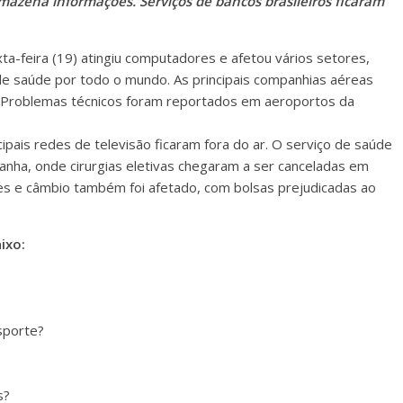
zena informações. Serviços de bancos brasileiros ficaram
a-feira (19) atingiu computadores e afetou vários setores,
 de saúde por todo o mundo. As principais companhias aéreas
 Problemas técnicos foram reportados em aeroportos da
cipais redes de televisão ficaram fora do ar. O serviço de saúde
nha, onde cirurgias eletivas chegaram a ser canceladas em
es e câmbio também foi afetado, com bolsas prejudicadas ao
ixo:
sporte?
s?