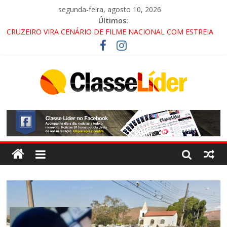
segunda-feira, agosto 10, 2026
Últimos:
CRUZEIRO VIRA CENÁRIO DE FILME NACIONAL COM ESTREIA
PREVISTA PARA 2027!
“HÁ PRESENÇA DO COMANDO VERMELHO NO VALE”, AFIRMA
PROMOTOR DO GAECO
ACESSO À APARECIDA NA DUTRA SERÁ BLOQUEADO NO FIM
DE SEMANA; MOTORISTAS DEVEM USAR ROTAS
ALTERNATIVAS
LORENA, PINDAMONHANGABA E QUELUZ NA RETA FINAL
PELA FÁBRICA DA COCA-COLA!