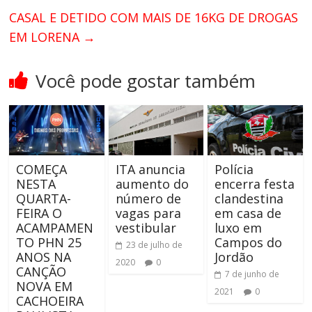
CASAL E DETIDO COM MAIS DE 16KG DE DROGAS
EM LORENA
→
Você pode gostar também
COMEÇA
ITA anuncia
Polícia
NESTA
aumento do
encerra festa
QUARTA-
número de
clandestina
FEIRA O
vagas para
em casa de
ACAMPAMEN
vestibular
luxo em
TO PHN 25
Campos do
23 de julho de
ANOS NA
Jordão
2020
0
CANÇÃO
7 de junho de
NOVA EM
2021
0
CACHOEIRA