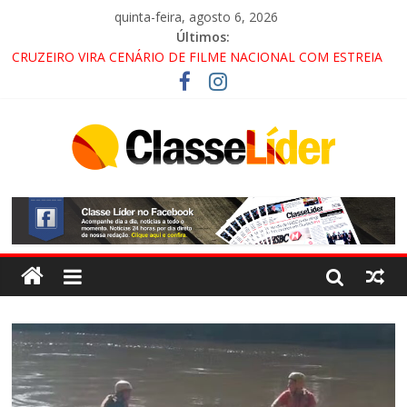
quinta-feira, agosto 6, 2026
Últimos:
CRUZEIRO VIRA CENÁRIO DE FILME NACIONAL COM ESTREIA
PREVISTA PARA 2027!
“HÁ PRESENÇA DO COMANDO VERMELHO NO VALE”, AFIRMA
PROMOTOR DO GAECO
ACESSO À APARECIDA NA DUTRA SERÁ BLOQUEADO NO FIM
DE SEMANA; MOTORISTAS DEVEM USAR ROTAS
ALTERNATIVAS
LORENA, PINDAMONHANGABA E QUELUZ NA RETA FINAL
PELA FÁBRICA DA COCA-COLA!