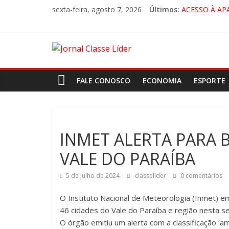
sexta-feira, agosto 7, 2026
Últimos:
ACESSO À AP
🚨 LORENA, 
CRUZEIRO VI
“HÁ PRESEN
FALE CONOSCO
ECONOMIA
ESPORTE
INMET ALERTA PARA 
VALE DO PARAÍBA
5 de julho de 2024
classelider
0 comentários
O Instituto Nacional de Meteorologia (Inmet) em
46 cidades do Vale do Paraíba e região nesta sex
O órgão emitiu um alerta com a classificação ‘am