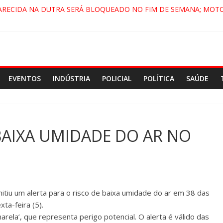
ARECIDA NA DUTRA SERÁ BLOQUEADO NO FIM DE SEMANA; MOTO
PINDAMONHANGABA E QUELUZ NA RETA FINAL PELA FÁBRICA DA 
RA CENÁRIO DE FILME NACIONAL COM ESTREIA PREVISTA PARA 202
ÇA DO COMANDO VERMELHO NO VALE”, AFIRMA PROMOTOR DO G
EVENTOS
INDÚSTRIA
POLICIAL
POLÍTICA
SAÚDE
BAIXA UMIDADE DO AR NO
itiu um alerta para o risco de baixa umidade do ar em 38 das
ta-feira (5).
arela’, que representa perigo potencial. O alerta é válido das