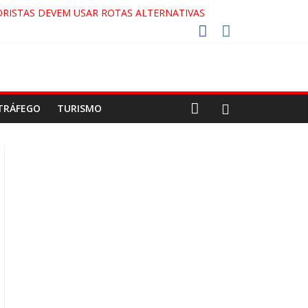
RISTAS DEVEM USAR ROTAS ALTERNATIVAS
COCA-COLA!
7!
AECO
TRÁFEGO
TURISMO