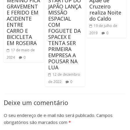
MENINO FICA
STARTUP DO
Apae de
GRAVEMENT
JAPÃO LANÇA
Cruzeiro
E FERIDO EM
MISSÃO
realiza Noite
ACIDENTE
ESPACIAL
do Caldo
ENTRE
COM
19 de julho de
CARRO E
FOGUETE DA
2019
0
BICICLETA
SPACEX E
EM ROSEIRA
TENTA SER
PRIMEIRA
17 de maio de
EMPRESA A
2024
0
POUSAR NA
LUA
12 de dezembro
de 2022
0
Deixe um comentário
O seu endereço de e-mail não será publicado.
Campos
obrigatórios são marcados com
*