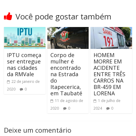
Você pode gostar também
IPTU começa
Corpo de
HOMEM
ser entregue
mulher é
MORRE EM
nas cidades
encontrado
ACIDENTE
da RMVale
na Estrada
ENTRE TRÊS
do
CARROS NA
22 de janeiro de
Itapecerica,
BR-459 EM
2020
0
em Taubaté
LORENA
11 de agosto de
1 de julho de
2020
0
2024
0
Deixe um comentário