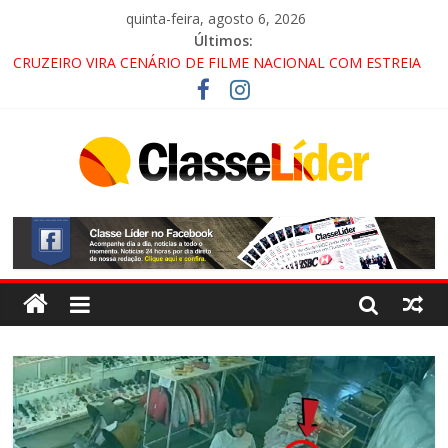
quinta-feira, agosto 6, 2026
Últimos:
CRUZEIRO VIRA CENÁRIO DE FILME NACIONAL COM ESTREIA
PREVISTA PARA 2027!
“HÁ PRESENÇA DO COMANDO VERMELHO NO VALE”, AFIRMA
PROMOTOR DO GAECO
ACESSO À APARECIDA NA DUTRA SERÁ BLOQUEADO NO FIM
DE SEMANA; MOTORISTAS DEVEM USAR ROTAS
ALTERNATIVAS
LORENA, PINDAMONHANGABA E QUELUZ NA RETA FINAL
PELA FÁBRICA DA COCA-COLA!