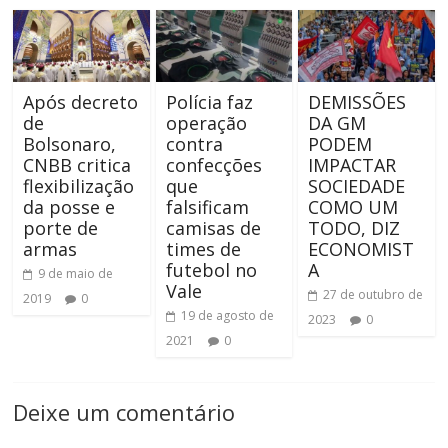
Após decreto
Polícia faz
DEMISSÕES
de
operação
DA GM
Bolsonaro,
contra
PODEM
CNBB critica
confecções
IMPACTAR
flexibilização
que
SOCIEDADE
da posse e
falsificam
COMO UM
porte de
camisas de
TODO, DIZ
armas
times de
ECONOMIST
futebol no
A
9 de maio de
Vale
27 de outubro de
2019
0
19 de agosto de
2023
0
2021
0
Deixe um comentário