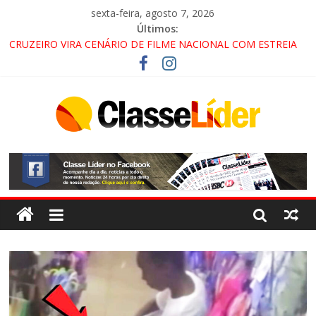
sexta-feira, agosto 7, 2026
Últimos:
CRUZEIRO VIRA CENÁRIO DE FILME NACIONAL COM ESTREIA
PREVISTA PARA 2027!
“HÁ PRESENÇA DO COMANDO VERMELHO NO VALE”, AFIRMA
PROMOTOR DO GAECO
ACESSO À APARECIDA NA DUTRA SERÁ BLOQUEADO NO FIM
DE SEMANA; MOTORISTAS DEVEM USAR ROTAS
ALTERNATIVAS
LORENA, PINDAMONHANGABA E QUELUZ NA RETA FINAL
PELA FÁBRICA DA COCA-COLA!