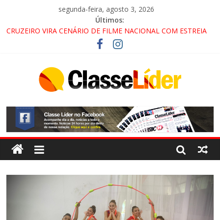
segunda-feira, agosto 3, 2026
Últimos:
CRUZEIRO VIRA CENÁRIO DE FILME NACIONAL COM ESTREIA
PREVISTA PARA 2027!
“HÁ PRESENÇA DO COMANDO VERMELHO NO VALE”, AFIRMA
PROMOTOR DO GAECO
ACESSO À APARECIDA NA DUTRA SERÁ BLOQUEADO NO FIM
DE SEMANA; MOTORISTAS DEVEM USAR ROTAS
ALTERNATIVAS
LORENA, PINDAMONHANGABA E QUELUZ NA RETA FINAL
PELA FÁBRICA DA COCA-COLA!