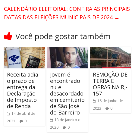
CALENDÁRIO ELEITORAL: CONFIRA AS PRINCIPAIS
DATAS DAS ELEIÇÕES MUNICIPAIS DE 2024
→
Você pode gostar também
Receita adia
Jovem é
REMOÇÃO DE
o prazo de
encontrado
TERRA E
entrega da
nu e
OBRAS NA RJ-
Declaração
desacordado
157
de Imposto
em cemitério
16 de junho de
de Renda
de São José
2023
0
do Barreiro
14 de abril de
13 de janeiro de
2021
0
2020
0