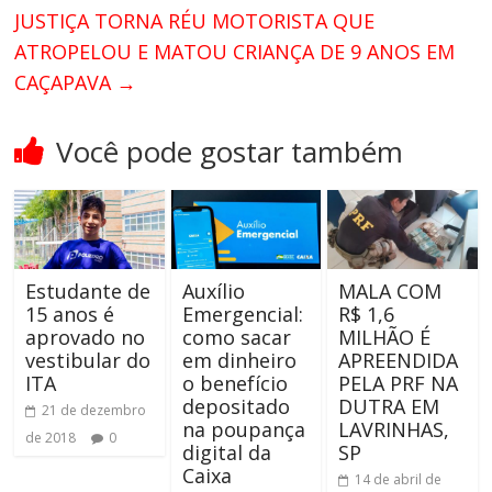
JUSTIÇA TORNA RÉU MOTORISTA QUE
ATROPELOU E MATOU CRIANÇA DE 9 ANOS EM
CAÇAPAVA
→
Você pode gostar também
Estudante de
Auxílio
MALA COM
15 anos é
Emergencial:
R$ 1,6
aprovado no
como sacar
MILHÃO É
vestibular do
em dinheiro
APREENDIDA
ITA
o benefício
PELA PRF NA
depositado
DUTRA EM
21 de dezembro
na poupança
LAVRINHAS,
de 2018
0
digital da
SP
Caixa
14 de abril de