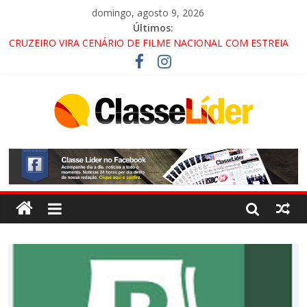
domingo, agosto 9, 2026
Últimos:
CRUZEIRO VIRA CENÁRIO DE FILME NACIONAL COM ESTREIA
PREVISTA PARA 2027!
“HÁ PRESENÇA DO COMANDO VERMELHO NO VALE”, AFIRMA
PROMOTOR DO GAECO
ACESSO À APARECIDA NA DUTRA SERÁ BLOQUEADO NO FIM
DE SEMANA; MOTORISTAS DEVEM USAR ROTAS
ALTERNATIVAS
LORENA, PINDAMONHANGABA E QUELUZ NA RETA FINAL
PELA FÁBRICA DA COCA-COLA!