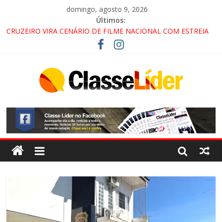
domingo, agosto 9, 2026
Últimos:
CRUZEIRO VIRA CENÁRIO DE FILME NACIONAL COM ESTREIA
PREVISTA PARA 2027!
“HÁ PRESENÇA DO COMANDO VERMELHO NO VALE”, AFIRMA
PROMOTOR DO GAECO
ACESSO À APARECIDA NA DUTRA SERÁ BLOQUEADO NO FIM
DE SEMANA; MOTORISTAS DEVEM USAR ROTAS
ALTERNATIVAS
LORENA, PINDAMONHANGABA E QUELUZ NA RETA FINAL
PELA FÁBRICA DA COCA-COLA!