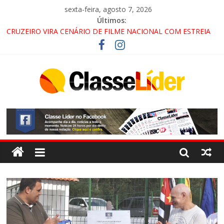
sexta-feira, agosto 7, 2026
Últimos:
LORENA, PINDAMONHANGABA E QUELUZ NA RETA FINAL
PELA FÁBRICA DA COCA-COLA!
CRUZEIRO VIRA CENÁRIO DE FILME NACIONAL COM ESTREIA
PREVISTA PARA 2027!
“HÁ PRESENÇA DO COMANDO VERMELHO NO VALE”, AFIRMA
PROMOTOR DO GAECO
ACESSO À APARECIDA NA DUTRA SERÁ BLOQUEADO NO FIM
DE SEMANA; MOTORISTAS DEVEM USAR ROTAS
ALTERNATIVAS