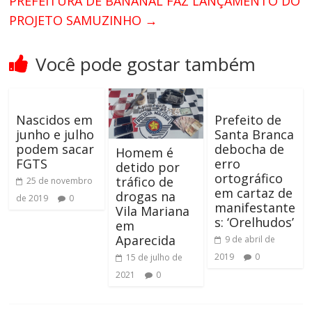
PREFEITURA DE BANANAL FAZ LANÇAMENTO DO
PROJETO SAMUZINHO
→
Você pode gostar também
Nascidos em
Prefeito de
junho e julho
Santa Branca
podem sacar
debocha de
Homem é
FGTS
erro
detido por
ortográfico
tráfico de
25 de novembro
em cartaz de
drogas na
de 2019
0
manifestante
Vila Mariana
s: ‘Orelhudos’
em
Aparecida
9 de abril de
2019
0
15 de julho de
2021
0