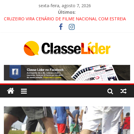
sexta-feira, agosto 7, 2026
Últimos:
CRUZEIRO VIRA CENÁRIO DE FILME NACIONAL COM ESTREIA
PREVISTA PARA 2027!
“HÁ PRESENÇA DO COMANDO VERMELHO NO VALE”, AFIRMA
PROMOTOR DO GAECO
ACESSO À APARECIDA NA DUTRA SERÁ BLOQUEADO NO FIM
DE SEMANA; MOTORISTAS DEVEM USAR ROTAS
ALTERNATIVAS
LORENA, PINDAMONHANGABA E QUELUZ NA RETA FINAL
PELA FÁBRICA DA COCA-COLA!