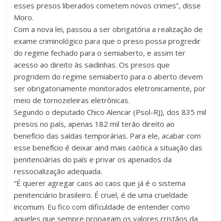
esses presos liberados cometem novos crimes”, disse
Moro.
Com a nova lei, passou a ser obrigatória a realização de
exame criminológico para que o preso possa progredir
do regime fechado para o semiaberto, e assim ter
acesso ao direito às saidinhas. Os presos que
progridem do regime semiaberto para o aberto devem
ser obrigatoriamente monitorados eletronicamente, por
meio de tornozeleiras eletrônicas.
Segundo o deputado Chico Alencar (Psol-RJ), dos 835 mil
presos no país, apenas 182 mil terão direito ao
benefício das saídas temporárias. Para ele, acabar com
esse benefício é deixar aind mais caótica a situação das
penitenciárias do país e privar os apenados da
ressocialização adequada.
“É querer agregar caos ao caos que já é o sistema
penitenciário brasileiro. É cruel, é de uma crueldade
incomum. Eu fico com dificuldade de entender como
aqueles que sempre propagam os valores cristãos da