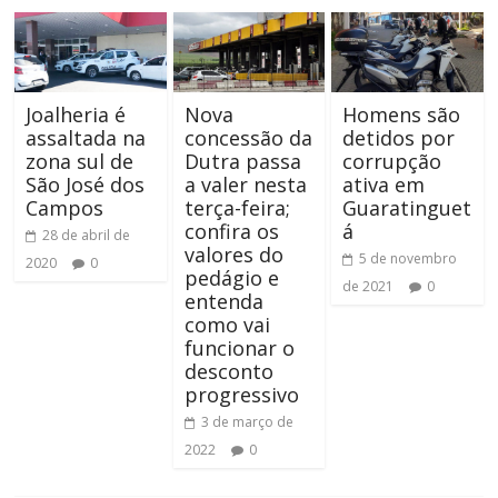
Joalheria é
Nova
Homens são
assaltada na
concessão da
detidos por
zona sul de
Dutra passa
corrupção
São José dos
a valer nesta
ativa em
Campos
terça-feira;
Guaratinguet
confira os
á
28 de abril de
valores do
5 de novembro
2020
0
pedágio e
de 2021
0
entenda
como vai
funcionar o
desconto
progressivo
3 de março de
2022
0