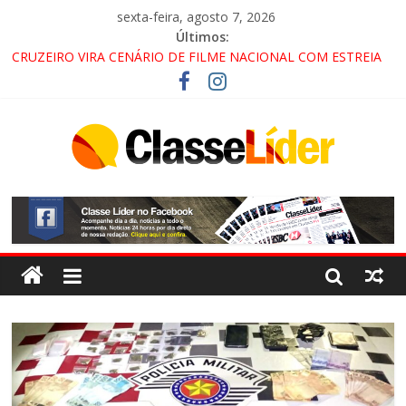
sexta-feira, agosto 7, 2026
Últimos:
CRUZEIRO VIRA CENÁRIO DE FILME NACIONAL COM ESTREIA
PREVISTA PARA 2027!
“HÁ PRESENÇA DO COMANDO VERMELHO NO VALE”, AFIRMA
PROMOTOR DO GAECO
ACESSO À APARECIDA NA DUTRA SERÁ BLOQUEADO NO FIM
DE SEMANA; MOTORISTAS DEVEM USAR ROTAS
ALTERNATIVAS
LORENA, PINDAMONHANGABA E QUELUZ NA RETA FINAL
PELA FÁBRICA DA COCA-COLA!