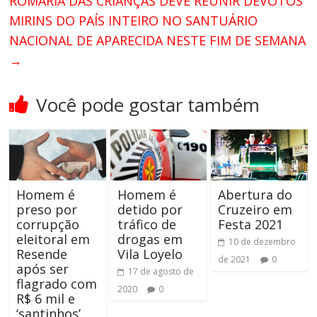
ROMARIA DAS CRIANÇAS DEVE REUNIR DEVOTOS
MIRINS DO PAÍS INTEIRO NO SANTUÁRIO
NACIONAL DE APARECIDA NESTE FIM DE SEMANA
→
Você pode gostar também
Homem é
Homem é
Abertura do
preso por
detido por
Cruzeiro em
corrupção
tráfico de
Festa 2021
eleitoral em
drogas em
10 de dezembro
Resende
Vila Loyelo
de 2021
0
após ser
17 de agosto de
flagrado com
2020
0
R$ 6 mil e
‘santinhos’