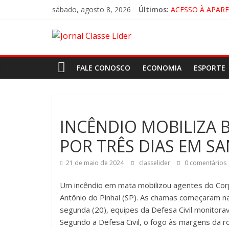
sábado, agosto 8, 2026
Últimos:
ACESSO À APAR
🚨 LORENA, PI
CRUZEIRO VIRA 
“HÁ PRESENÇA 
FALE CONOSCO
ECONOMIA
ESPORTE
INCÊNDIO MOBILIZA B
POR TRÊS DIAS EM S
21 de maio de 2024
classelider
0 comentários
Um incêndio em mata mobilizou agentes do Corp
Antônio do Pinhal (SP). As chamas começaram na
segunda (20), equipes da Defesa Civil monitora
Segundo a Defesa Civil, o fogo às margens da r