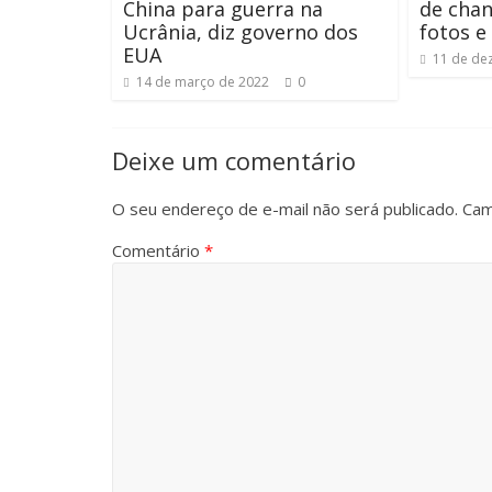
China para guerra na
de cha
Ucrânia, diz governo dos
fotos e
EUA
11 de de
14 de março de 2022
0
Deixe um comentário
O seu endereço de e-mail não será publicado.
Cam
Comentário
*