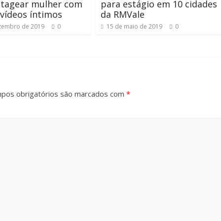
ntagear mulher com
para estágio em 10 cidades
 vídeos íntimos
da RMVale
zembro de 2019
0
15 de maio de 2019
0
pos obrigatórios são marcados com
*