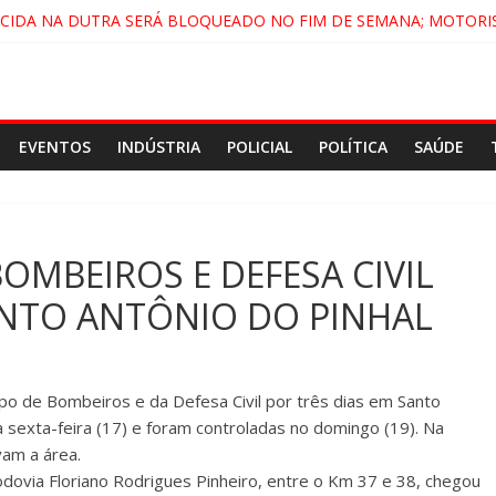
ECIDA NA DUTRA SERÁ BLOQUEADO NO FIM DE SEMANA; MOTORI
NDAMONHANGABA E QUELUZ NA RETA FINAL PELA FÁBRICA DA COC
CENÁRIO DE FILME NACIONAL COM ESTREIA PREVISTA PARA 2027!
DO COMANDO VERMELHO NO VALE”, AFIRMA PROMOTOR DO GAE
EVENTOS
INDÚSTRIA
POLICIAL
POLÍTICA
SAÚDE
OMBEIROS E DEFESA CIVIL
ANTO ANTÔNIO DO PINHAL
o de Bombeiros e da Defesa Civil por três dias em Santo
 sexta-feira (17) e foram controladas no domingo (19). Na
vam a área.
odovia Floriano Rodrigues Pinheiro, entre o Km 37 e 38, chegou