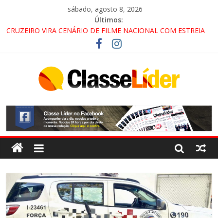
sábado, agosto 8, 2026
Últimos:
CRUZEIRO VIRA CENÁRIO DE FILME NACIONAL COM ESTREIA
PREVISTA PARA 2027!
“HÁ PRESENÇA DO COMANDO VERMELHO NO VALE”, AFIRMA
PROMOTOR DO GAECO
ACESSO À APARECIDA NA DUTRA SERÁ BLOQUEADO NO FIM
DE SEMANA; MOTORISTAS DEVEM USAR ROTAS
ALTERNATIVAS
LORENA, PINDAMONHANGABA E QUELUZ NA RETA FINAL
PELA FÁBRICA DA COCA-COLA!