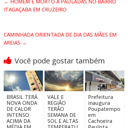
←
HOMEM É MORTO A PAULADAS NO BAIRRO
ITAGAÇABA EM CRUZEIRO
CAMINHADA ORIENTADA DE DIA DAS MÃES EM
AREIAS
→
Você pode gostar também
BRASIL TERÁ
VALE E
Prefeitura
NOVA ONDA
REGIÃO
inaugura
DE CALOR
TERÃO
Poupatempo
INTENSO
SEMANA DE
em
ACIMA DA
SOL E ALTAS
Cachoeira
MÉDIA EM
TEMPERATU
Paulista