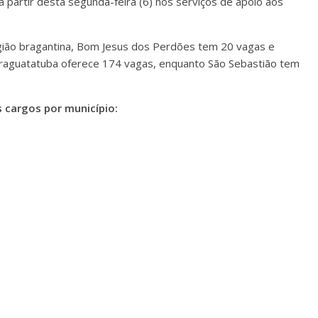
 partir desta segunda-feira (6) nos serviços de apoio aos
gião bragantina, Bom Jesus dos Perdões tem 20 vagas e
Caraguatatuba oferece 174 vagas, enquanto São Sebastião tem
s cargos por município: