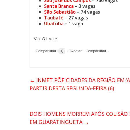
São José dos Campos
–
766 vagas
Santa Branca
– 3 vagas
São Sebastião
–
74 vagas
Taubaté
–
27 vagas
Ubatuba
– 1 vaga
Via: G1 Vale
0
←
INMET PÕE CIDADES DA REGIÃO EM ‘
PARTIR DESTA SEGUNDA-FEIRA (6)
DOIS HOMENS MORREM APÓS COLISÃO 
EM GUARATINGUETÁ
→