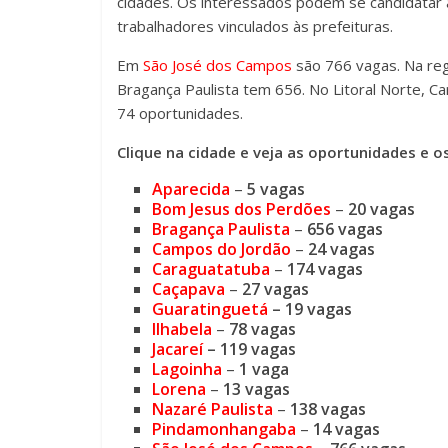
cidades. Os interessados podem se candidatar a
trabalhadores vinculados às prefeituras.
Em
São José dos Campos
são 766 vagas. Na re
Bragança Paulista tem 656. No Litoral Norte, 
74 oportunidades.
Clique na cidade e veja as oportunidades e o
Aparecida
–
5 vagas
Bom Jesus dos Perdões
–
20 vagas
Bragança Paulista
–
656 vagas
Campos do Jordão
–
24 vagas
Caraguatatuba
–
174 vagas
Caçapava
–
27 vagas
Guaratinguetá
– 19 vagas
Ilhabela
–
78 vagas
Jacareí
– 119 vagas
Lagoinha
–
1 vaga
Lorena
–
13 vagas
Nazaré Paulista
–
138 vagas
Pindamonhangaba
–
14 vagas