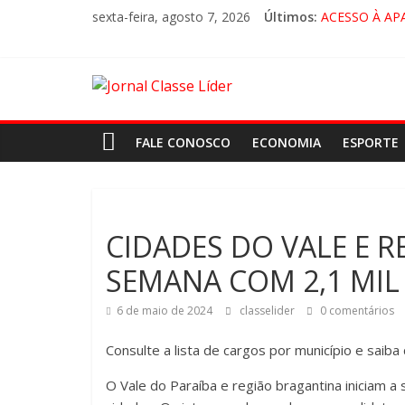
sexta-feira, agosto 7, 2026
Últimos:
ACESSO À AP
🚨 LORENA, 
CRUZEIRO VI
“HÁ PRESEN
FALE CONOSCO
ECONOMIA
ESPORTE
CIDADES DO VALE E 
SEMANA COM 2,1 MIL
6 de maio de 2024
classelider
0 comentários
Consulte a lista de cargos por município e saiba
O Vale do Paraíba e região bragantina iniciam