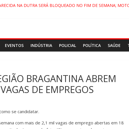
ARECIDA NA DUTRA SERÁ BLOQUEADO NO FIM DE SEMANA; MOTO
PINDAMONHANGABA E QUELUZ NA RETA FINAL PELA FÁBRICA DA 
RA CENÁRIO DE FILME NACIONAL COM ESTREIA PREVISTA PARA 202
ÇA DO COMANDO VERMELHO NO VALE”, AFIRMA PROMOTOR DO G
EVENTOS
INDÚSTRIA
POLICIAL
POLÍTICA
SAÚDE
REGIÃO BRAGANTINA ABREM
 VAGAS DE EMPREGOS
 como se candidatar.
 a semana com mais de 2,1 mil vagas de emprego abertas em 18