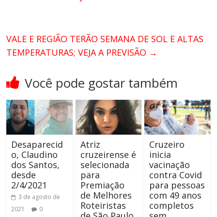
VALE E REGIÃO TERÃO SEMANA DE SOL E ALTAS
TEMPERATURAS; VEJA A PREVISÃO
→
Você pode gostar também
Desaparecid
Atriz
Cruzeiro
o, Claudino
cruzeirense é
inicia
dos Santos,
selecionada
vacinação
desde
para
contra Covid
2/4/2021
Premiação
para pessoas
de Melhores
com 49 anos
3 de agosto de
Roteiristas
completos
2021
0
de São Paulo
sem