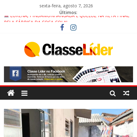
sexta-feira, agosto 7, 2026
Últimos:
LORENA, PINDAMONHANGABA E QUELUZ NA RETA FINAL
PELA FÁBRICA DA COCA-COLA!
CRUZEIRO VIRA CENÁRIO DE FILME NACIONAL COM ESTREIA
PREVISTA PARA 2027!
“HÁ PRESENÇA DO COMANDO VERMELHO NO VALE”, AFIRMA
PROMOTOR DO GAECO
ACESSO À APARECIDA NA DUTRA SERÁ BLOQUEADO NO FIM
DE SEMANA; MOTORISTAS DEVEM USAR ROTAS
ALTERNATIVAS