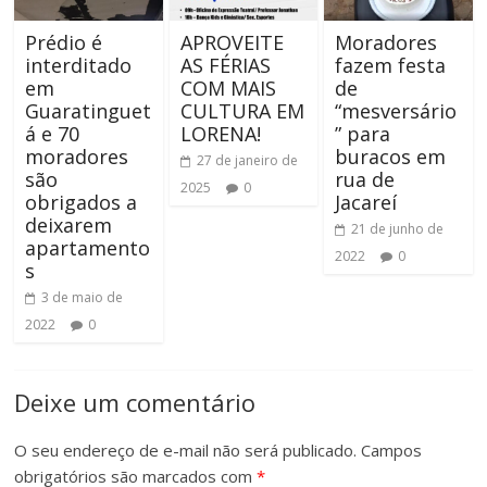
Prédio é
APROVEITE
Moradores
interditado
AS FÉRIAS
fazem festa
em
COM MAIS
de
Guaratinguet
CULTURA EM
“mesversário
á e 70
LORENA!
” para
moradores
buracos em
27 de janeiro de
são
rua de
2025
0
obrigados a
Jacareí
deixarem
21 de junho de
apartamento
2022
0
s
3 de maio de
2022
0
Deixe um comentário
O seu endereço de e-mail não será publicado.
Campos
obrigatórios são marcados com
*