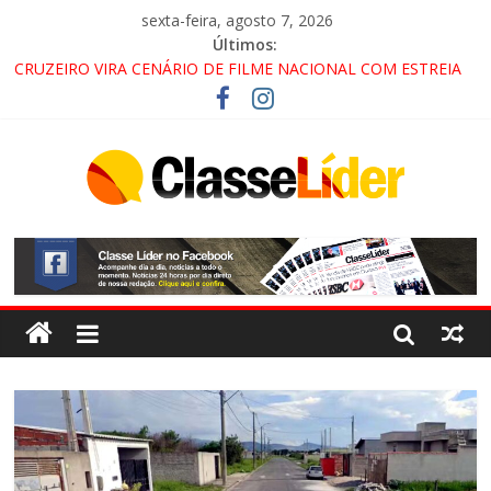
sexta-feira, agosto 7, 2026
Últimos:
CRUZEIRO VIRA CENÁRIO DE FILME NACIONAL COM ESTREIA
PREVISTA PARA 2027!
“HÁ PRESENÇA DO COMANDO VERMELHO NO VALE”, AFIRMA
PROMOTOR DO GAECO
ACESSO À APARECIDA NA DUTRA SERÁ BLOQUEADO NO FIM
DE SEMANA; MOTORISTAS DEVEM USAR ROTAS
ALTERNATIVAS
LORENA, PINDAMONHANGABA E QUELUZ NA RETA FINAL
PELA FÁBRICA DA COCA-COLA!