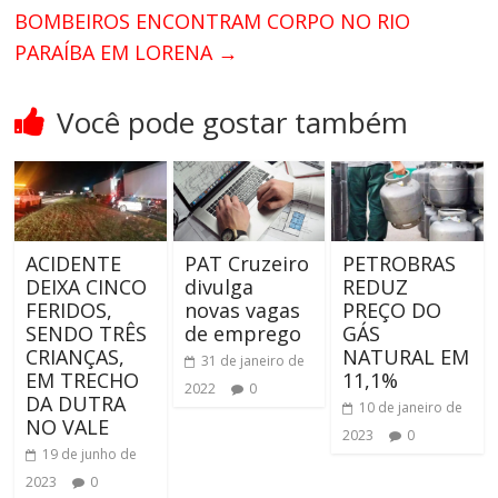
BOMBEIROS ENCONTRAM CORPO NO RIO
PARAÍBA EM LORENA
→
Você pode gostar também
ACIDENTE
PAT Cruzeiro
PETROBRAS
DEIXA CINCO
divulga
REDUZ
FERIDOS,
novas vagas
PREÇO DO
SENDO TRÊS
de emprego
GÁS
CRIANÇAS,
NATURAL EM
31 de janeiro de
EM TRECHO
11,1%
2022
0
DA DUTRA
10 de janeiro de
NO VALE
2023
0
19 de junho de
2023
0