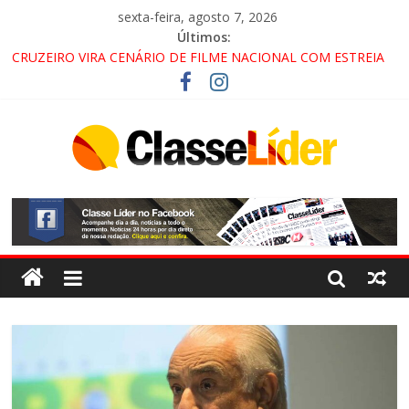
sexta-feira, agosto 7, 2026
Últimos:
CRUZEIRO VIRA CENÁRIO DE FILME NACIONAL COM ESTREIA
PREVISTA PARA 2027!
“HÁ PRESENÇA DO COMANDO VERMELHO NO VALE”, AFIRMA
PROMOTOR DO GAECO
ACESSO À APARECIDA NA DUTRA SERÁ BLOQUEADO NO FIM
DE SEMANA; MOTORISTAS DEVEM USAR ROTAS
ALTERNATIVAS
LORENA, PINDAMONHANGABA E QUELUZ NA RETA FINAL
PELA FÁBRICA DA COCA-COLA!