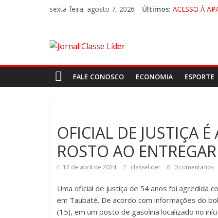
sexta-feira, agosto 7, 2026
Últimos:
ACESSO À AP
🚨 LORENA, 
CRUZEIRO VI
“HÁ PRESEN
FALE CONOSCO
ECONOMIA
ESPORTE
OFICIAL DE JUSTIÇA 
ROSTO AO ENTREGAR
17 de abril de 2024
classelider
0 comentários
Uma oficial de justiça de 54 anos foi agredida
em Taubaté. De acordo com informações do bole
(15), em um posto de gasolina localizado no iní