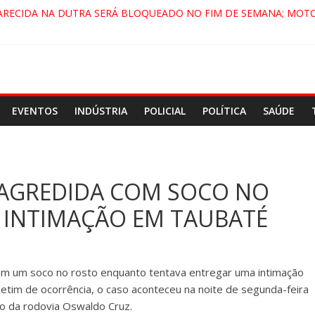
ARECIDA NA DUTRA SERÁ BLOQUEADO NO FIM DE SEMANA; MOTO
PINDAMONHANGABA E QUELUZ NA RETA FINAL PELA FÁBRICA DA 
RA CENÁRIO DE FILME NACIONAL COM ESTREIA PREVISTA PARA 202
ÇA DO COMANDO VERMELHO NO VALE”, AFIRMA PROMOTOR DO G
EVENTOS
INDÚSTRIA
POLICIAL
POLÍTICA
SAÚDE
É AGREDIDA COM SOCO NO
 INTIMAÇÃO EM TAUBATÉ
 com um soco no rosto enquanto tentava entregar uma intimação
tim de ocorrência, o caso aconteceu na noite de segunda-feira
cio da rodovia Oswaldo Cruz.