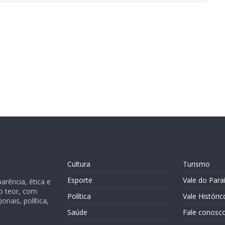
Cultura
Turismo
Esporte
Vale do Para
rência, ética e
o teor, com
Política
Vale Históric
nais, política,
Saúde
Fale conosc