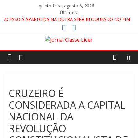
quinta-feira, agosto 6, 2026
Últimos:
ACESSO À APARECIDA NA DUTRA SERÁ BLOQUEADO NO FIM
DE SEMANA; MOTORISTAS DEVEM USAR ROTAS
ALTERNATIVAS
🚨 LORENA, PINDAMONHANGABA E QUELUZ NA RETA FINAL
PELA FÁBRICA DA COCA-COLA!
CRUZEIRO VIRA CENÁRIO DE FILME NACIONAL COM ESTREIA
PREVISTA PARA 2027!
“HÁ PRESENÇA DO COMANDO VERMELHO NO VALE”, AFIRMA
PROMOTOR DO GAECO
CRUZEIRO É
CONSIDERADA A CAPITAL
NACIONAL DA
REVOLUÇÃO