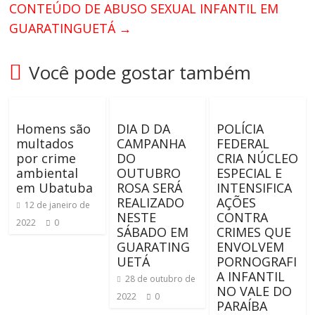
CONTEÚDO DE ABUSO SEXUAL INFANTIL EM
GUARATINGUETÁ
→
Você pode gostar também
Homens são
DIA D DA
POLÍCIA
multados
CAMPANHA
FEDERAL
por crime
DO
CRIA NÚCLEO
ambiental
OUTUBRO
ESPECIAL E
em Ubatuba
ROSA SERÁ
INTENSIFICA
REALIZADO
AÇÕES
12 de janeiro de
NESTE
CONTRA
2022
0
SÁBADO EM
CRIMES QUE
GUARATING
ENVOLVEM
UETÁ
PORNOGRAFI
A INFANTIL
28 de outubro de
NO VALE DO
2022
0
PARAÍBA