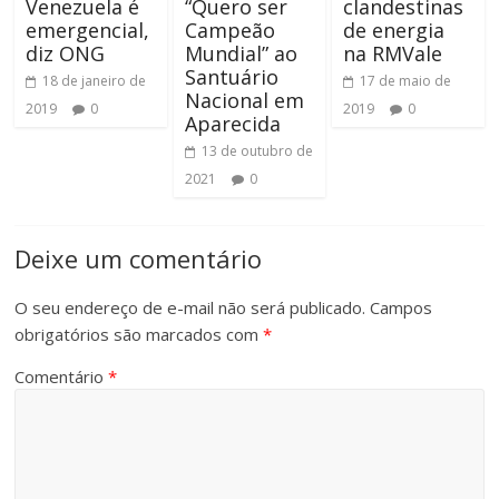
Venezuela é
“Quero ser
clandestinas
emergencial,
Campeão
de energia
diz ONG
Mundial” ao
na RMVale
Santuário
18 de janeiro de
17 de maio de
Nacional em
2019
0
2019
0
Aparecida
13 de outubro de
2021
0
Deixe um comentário
O seu endereço de e-mail não será publicado.
Campos
obrigatórios são marcados com
*
Comentário
*