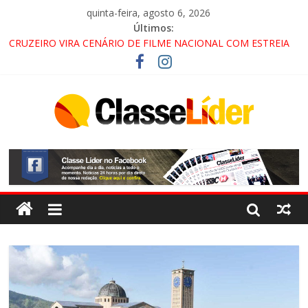
quinta-feira, agosto 6, 2026
Últimos:
CRUZEIRO VIRA CENÁRIO DE FILME NACIONAL COM ESTREIA
PREVISTA PARA 2027!
“HÁ PRESENÇA DO COMANDO VERMELHO NO VALE”, AFIRMA
PROMOTOR DO GAECO
ACESSO À APARECIDA NA DUTRA SERÁ BLOQUEADO NO FIM
DE SEMANA; MOTORISTAS DEVEM USAR ROTAS
ALTERNATIVAS
LORENA, PINDAMONHANGABA E QUELUZ NA RETA FINAL
PELA FÁBRICA DA COCA-COLA!