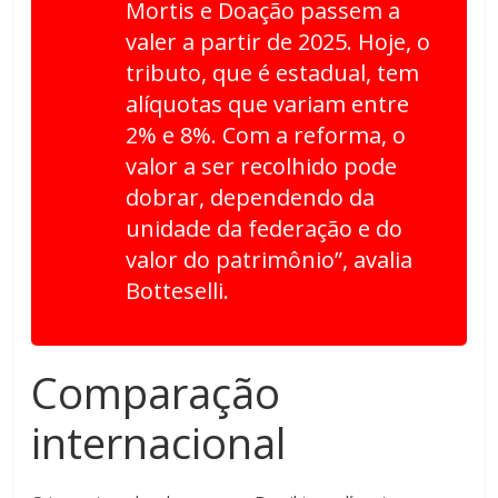
Mortis e Doação passem a
valer a partir de 2025. Hoje, o
tributo, que é estadual, tem
alíquotas que variam entre
2% e 8%. Com a reforma, o
valor a ser recolhido pode
dobrar, dependendo da
unidade da federação e do
valor do patrimônio”, avalia
Botteselli.
Comparação
internacional