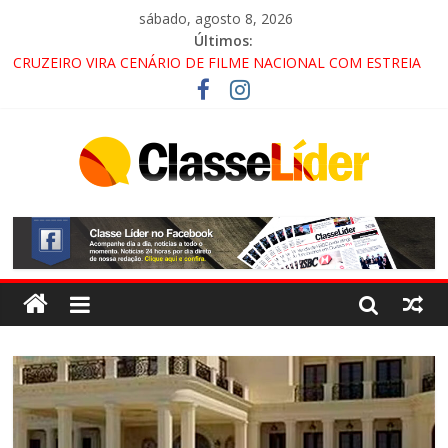
sábado, agosto 8, 2026
Últimos:
LORENA, PINDAMONHANGABA E QUELUZ NA RETA FINAL
PELA FÁBRICA DA COCA-COLA!
CRUZEIRO VIRA CENÁRIO DE FILME NACIONAL COM ESTREIA
PREVISTA PARA 2027!
“HÁ PRESENÇA DO COMANDO VERMELHO NO VALE”, AFIRMA
PROMOTOR DO GAECO
ACESSO À APARECIDA NA DUTRA SERÁ BLOQUEADO NO FIM
DE SEMANA; MOTORISTAS DEVEM USAR ROTAS
ALTERNATIVAS