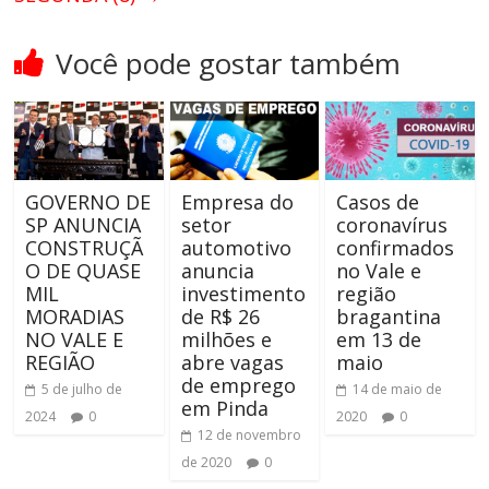
Você pode gostar também
GOVERNO DE
Empresa do
Casos de
SP ANUNCIA
setor
coronavírus
CONSTRUÇÃ
automotivo
confirmados
O DE QUASE
anuncia
no Vale e
MIL
investimento
região
MORADIAS
de R$ 26
bragantina
NO VALE E
milhões e
em 13 de
REGIÃO
abre vagas
maio
de emprego
5 de julho de
14 de maio de
em Pinda
2024
0
2020
0
12 de novembro
de 2020
0