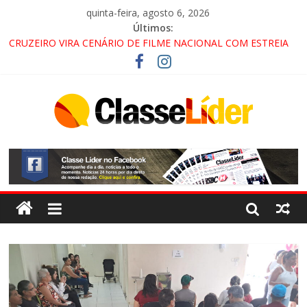
quinta-feira, agosto 6, 2026
Últimos:
CRUZEIRO VIRA CENÁRIO DE FILME NACIONAL COM ESTREIA
PREVISTA PARA 2027!
“HÁ PRESENÇA DO COMANDO VERMELHO NO VALE”, AFIRMA
PROMOTOR DO GAECO
ACESSO À APARECIDA NA DUTRA SERÁ BLOQUEADO NO FIM
DE SEMANA; MOTORISTAS DEVEM USAR ROTAS
ALTERNATIVAS
LORENA, PINDAMONHANGABA E QUELUZ NA RETA FINAL
PELA FÁBRICA DA COCA-COLA!