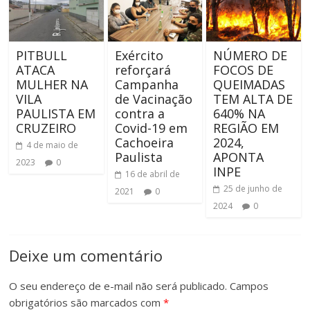
PITBULL
Exército
NÚMERO DE
ATACA
reforçará
FOCOS DE
MULHER NA
Campanha
QUEIMADAS
VILA
de Vacinação
TEM ALTA DE
PAULISTA EM
contra a
640% NA
CRUZEIRO
Covid-19 em
REGIÃO EM
Cachoeira
2024,
4 de maio de
Paulista
APONTA
2023
0
INPE
16 de abril de
25 de junho de
2021
0
2024
0
Deixe um comentário
O seu endereço de e-mail não será publicado.
Campos
obrigatórios são marcados com
*