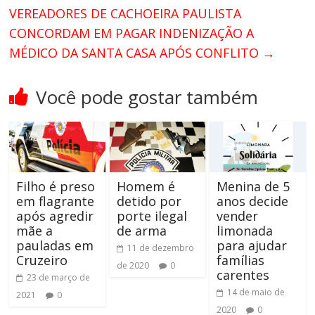
VEREADORES DE CACHOEIRA PAULISTA
CONCORDAM EM PAGAR INDENIZAÇÃO A
MÉDICO DA SANTA CASA APÓS CONFLITO
→
Você pode gostar também
Filho é preso
Homem é
Menina de 5
em flagrante
detido por
anos decide
após agredir
porte ilegal
vender
mãe a
de arma
limonada
pauladas em
para ajudar
11 de dezembro
Cruzeiro
famílias
de 2020
0
carentes
23 de março de
14 de maio de
2021
0
2020
0