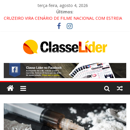
terça-feira, agosto 4, 2026
Últimos:
CRUZEIRO VIRA CENÁRIO DE FILME NACIONAL COM ESTREIA
PREVISTA PARA 2027!
“HÁ PRESENÇA DO COMANDO VERMELHO NO VALE”, AFIRMA
PROMOTOR DO GAECO
ACESSO À APARECIDA NA DUTRA SERÁ BLOQUEADO NO FIM
DE SEMANA; MOTORISTAS DEVEM USAR ROTAS
ALTERNATIVAS
LORENA, PINDAMONHANGABA E QUELUZ NA RETA FINAL
PELA FÁBRICA DA COCA-COLA!