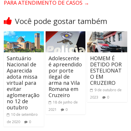
PARA ATENDIMENTO DE CASOS
→
Você pode gostar também
Santuário
Adolescente
HOMEM É
Nacional de
é apreendido
DETIDO POR
Aparecida
por porte
ESTELIONAT
adota missa
ilegal de
O EM
virtual para
arma na Vila
CRUZEIRO
evitar
Romana em
9 de outubro de
aglomeração
Cruzeiro
2023
0
no 12 de
18 de junho de
outubro
2021
0
10 de setembro
de 2020
0