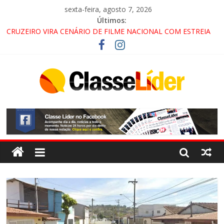
sexta-feira, agosto 7, 2026
Últimos:
CRUZEIRO VIRA CENÁRIO DE FILME NACIONAL COM ESTREIA
PREVISTA PARA 2027!
“HÁ PRESENÇA DO COMANDO VERMELHO NO VALE”, AFIRMA
PROMOTOR DO GAECO
ACESSO À APARECIDA NA DUTRA SERÁ BLOQUEADO NO FIM
DE SEMANA; MOTORISTAS DEVEM USAR ROTAS
ALTERNATIVAS
LORENA, PINDAMONHANGABA E QUELUZ NA RETA FINAL
PELA FÁBRICA DA COCA-COLA!